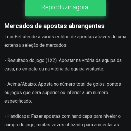
Reproduzir agora
Mercados de apostas abrangentes
LeonBet atende a vários estilos de apostas através de uma
extensa seleção de mercados:
- Resultado do jogo (1X2): Apostar na vitória da equipa da
casa, no empate ou na vitória da equipa visitante.
- Acima/Abaixo: Aposta no número total de golos, pontos
ou jogos que será superior ou inferior a um número
especificado.
- Handicaps: Fazer apostas com handicaps para nivelar o
campo de jogo, muitas vezes utilizado para aumentar as