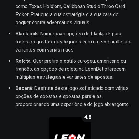
como Texas Hold'em, Caribbean Stud e Three Card
Poker. Pratique a sua estratégia e a sua cara de
póquer contra adversários virtuais.
Blackjack
: Numerosas opções de blackjack para
todos os gostos, desde jogos com um só baralho até
variantes com várias mãos.
Roleta
: Quer prefira o estilo europeu, americano ou
francês, as opções de roleta na LeonBet oferecem
múltiplas estratégias e variantes de apostas.
Bacará
: Desfrute deste jogo sofisticado com várias
opções de apostas e apostas paralelas,
proporcionando uma experiência de jogo abrangente.
4.8