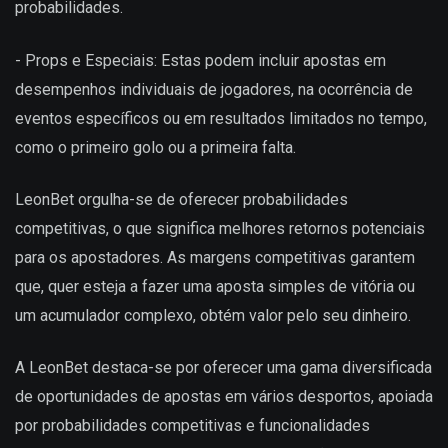
probabilidades.
- Props e Especiais: Estas podem incluir apostas em
desempenhos individuais de jogadores, na ocorrência de
eventos específicos ou em resultados limitados no tempo,
como o primeiro golo ou a primeira falta.
LeonBet orgulha-se de oferecer probabilidades
competitivas, o que significa melhores retornos potenciais
para os apostadores. As margens competitivas garantem
que, quer esteja a fazer uma aposta simples de vitória ou
um acumulador complexo, obtém valor pelo seu dinheiro.
A LeonBet destaca-se por oferecer uma gama diversificada
de oportunidades de apostas em vários desportos, apoiada
por probabilidades competitivas e funcionalidades