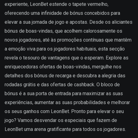
experiente, LeonBet estende o tapete vermelho,
oferecendo uma infinidade de bónus concebidos para
elevar a sua jornada de jogo e apostas. Desde os aliciantes
bónus de boas-vindas, que acolhem calorosamente os
novos jogadores, até às promoções contínuas que mantêm
a emoção viva para os jogadores habituais, esta secção
revela o tesouro de vantagens que o esperam. Explore as
enriquecedoras ofertas de boas-vindas, mergulhe nos
detalhes dos bónus de recarga e descubra a alegria das
rodadas grátis e das ofertas de cashback. O bloco de
bónus é a sua porta de entrada para maximizar as suas
experiências, aumentar as suas probabilidades e melhorar
os seus ganhos com LeonBet. Pronto para elevar o seu
jogo? Vamos desvendar os especiais que fazem de
LeonBet uma arena gratificante para todos os jogadores.