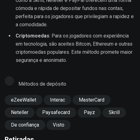
como a Skrill, Neteller e PayPal oferecem uma forma
cómoda e rápida de depositar fundos nas contas,
perfeita para os jogadores que privilegiam a rapidez e
a comodidade.
Criptomoedas
: Para os jogadores com experiência
em tecnologia, são aceites Bitcoin, Ethereum e outras
criptomoedas populares. Este método promete maior
segurança e anonimato.
Métodos de depósito
eZeeWallet
Interac
MasterCard
Neteller
Paysafecard
Payz
Skrill
De confiança
Visto
Retiradas