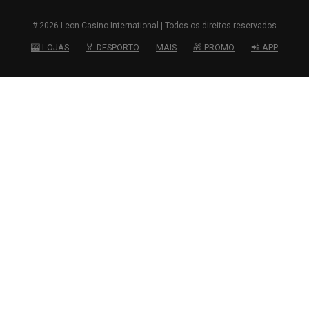
# 2026 Leon Casino International | Todos os direitos reservados
🎰 LOJAS
🏅 DESPORTO
MAIS
🎁 PROMO
📲 APP