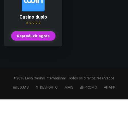
Casino duplo
Reproduzir agora
# 2026 Leon Casino International | Todos os direitos reservados
🎰 LOJAS
🏅 DESPORTO
MAIS
🎁 PROMO
📲 APP