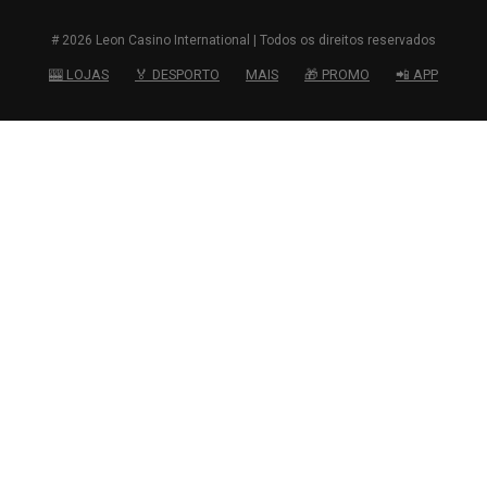
# 2026 Leon Casino International | Todos os direitos reservados
🎰 LOJAS
🏅 DESPORTO
MAIS
🎁 PROMO
📲 APP