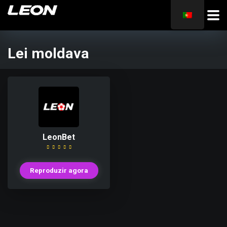
Lei moldava
LeonBet
Reproduzir agora