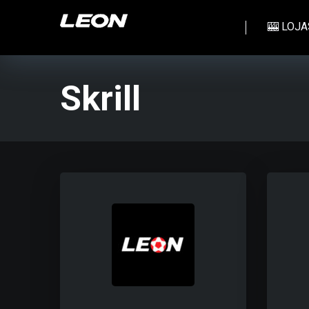
🎰 LOJA
Skrill