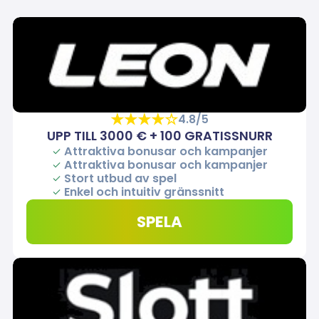
★
★
★
★
☆
4.8/5
UPP TILL 3000 € + 100 GRATISSNURR
Attraktiva bonusar och kampanjer
Attraktiva bonusar och kampanjer
Stort utbud av spel
Enkel och intuitiv gränssnitt
SPELA