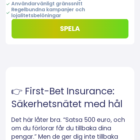
Användarvänligt gränssnitt
Regelbundna kampanjer och
lojalitetsbelöningar
SPELA
👉 First-Bet Insurance:
Säkerhetsnätet med hål
Det här låter bra. “Satsa 500 euro, och
om du förlorar får du tillbaka dina
pengar.” Men de ger dig inte tillbaka