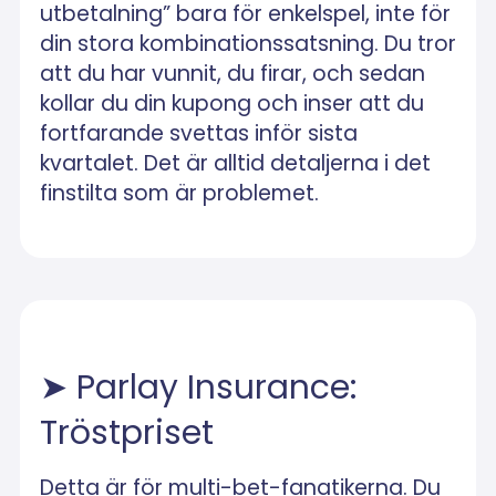
utbetalning” bara för enkelspel, inte för
din stora kombinationssatsning. Du tror
att du har vunnit, du firar, och sedan
kollar du din kupong och inser att du
fortfarande svettas inför sista
kvartalet. Det är alltid detaljerna i det
finstilta som är problemet.
➤ Parlay Insurance:
Tröstpriset
Detta är för multi-bet-fanatikerna. Du