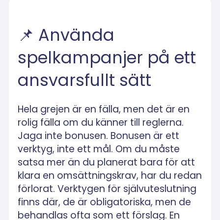
📌 Använda
spelkampanjer på ett
ansvarsfullt sätt
Hela grejen är en fälla, men det är en
rolig fälla om du känner till reglerna.
Jaga inte bonusen. Bonusen är ett
verktyg, inte ett mål. Om du måste
satsa mer än du planerat bara för att
klara en omsättningskrav, har du redan
förlorat. Verktygen för självuteslutning
finns där, de är obligatoriska, men de
behandlas ofta som ett förslag. En