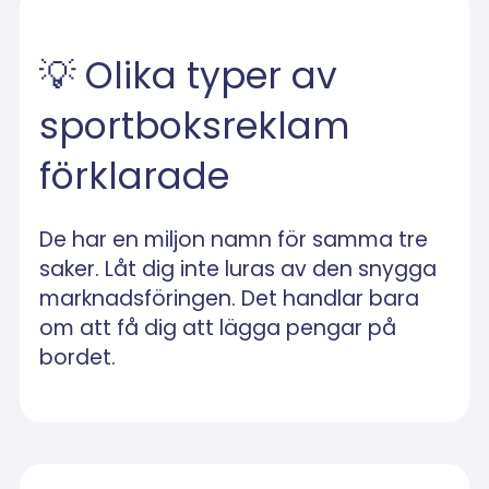
👉 Insättningsbonusen: Illusionen
om gratis pengar
💡 Olika typer av
👉 First-Bet Insurance:
Säkerhetsnätet med hål
sportboksreklam
👉 Bonus Bets: Den icke-kontanta
förklarade
krediten
👉 Odds Boosts: The Daily Tease
😉 Sportspecifika
De har en miljon namn för samma tre
vadslagningserbjudanden
saker. Låt dig inte luras av den snygga
➤ Fotbollssäsongens
marknadsföringen. Det handlar bara
specialerbjudanden
om att få dig att lägga pengar på
➤ Parlay Insurance: Tröstpriset
bordet.
🔥 Head-to-Head: Jämförelse av de
bästa registreringserbjudandena
hos sportboksleverantörer
📌 Använda spelkampanjer på ett
ansvarsfullt sätt