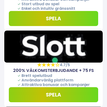
Stort utbud av spel
Enkel och intuitiv gränssnitt
SPELA
★
★
★
★
☆
4.7/5
200% VÄLKOMSTERBJUDANDE + 75 FS
Brett spelutbud
Användarvänlig plattform
Attraktiva bonusar och kampanjer
SPELA