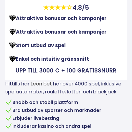
★
★
★
★
☆
4.8/5
Attraktiva bonusar och kampanjer
Attraktiva bonusar och kampanjer
Stort utbud av spel
Enkel och intuitiv gränssnitt
UPP TILL 3000 € + 100 GRATISSNURR
Hittills har
Leon bet
har över 4000 spel, inklusive
spelautomater, roulette, lotteri och blackjack.
Snabb och stabil plattform
Bra utbud av sporter och marknader
Erbjuder livebetting
Inkluderar kasino och andra spel