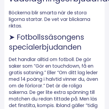
Böckerna blir smarta när de stora
ligorna startar. De vet var blickarna
riktas.
➤ Fotbollssäsongens
specialerbjudanden
Det handlar alltid om fotboll. De gör
saker som “Gör en touchdown, få en
gratis satsning.” Eller “Om ditt lag leder
med 14 poäng i halvtid vinner du, även
om de förlorar.” Det är de roliga
sakerna. De ger lite extra spänning till
matchen du redan tittade på. Men läs
det finstilta, kompis. Ibland gäller “tidig