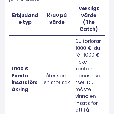
Verkligt
Erbjudand
Krav på
värde
e typ
värde
(The
Catch)
Du förlorar
1000 €, du
får 1000 €
i icke-
1000 €
kontanta
Första
Låter som
bonusinsa
insatsförs
en stor sak
tser. Du
äkring
måste
vinna en
insats för
att få