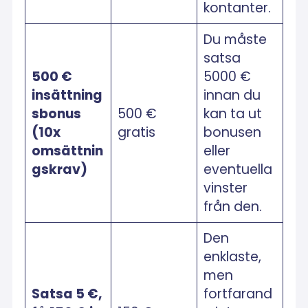
kontanter.
Du måste
satsa
500 €
5000 €
insättning
innan du
sbonus
500 €
kan ta ut
(10x
gratis
bonusen
omsättnin
eller
gskrav)
eventuella
vinster
från den.
Den
enklaste,
men
Satsa 5 €,
fortfarand