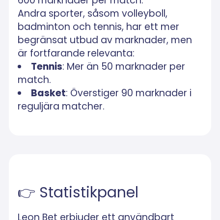
600 marknader per match.
Andra sporter, såsom volleyboll,
badminton och tennis, har ett mer
begränsat utbud av marknader, men
är fortfarande relevanta:
Tennis
: Mer än 50 marknader per
match.
Basket
: Överstiger 90 marknader i
reguljära matcher.
👉 Statistikpanel
Leon Bet erbjuder ett användbart