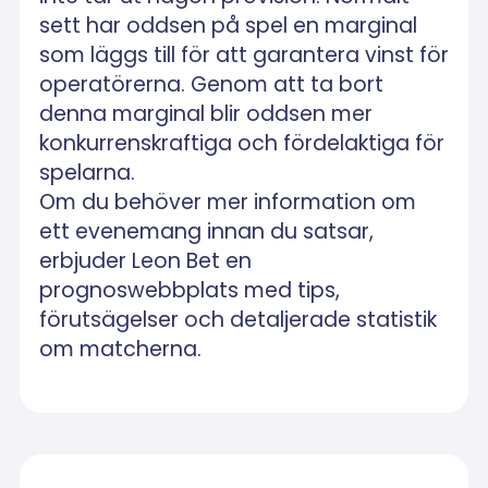
sett har oddsen på spel en marginal
som läggs till för att garantera vinst för
operatörerna. Genom att ta bort
denna marginal blir oddsen mer
konkurrenskraftiga och fördelaktiga för
spelarna.
Om du behöver mer information om
ett evenemang innan du satsar,
erbjuder Leon Bet en
prognoswebbplats med tips,
förutsägelser och detaljerade statistik
om matcherna.