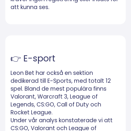
att kunna ses.
👉 E-sport
Leon Bet har också en sektion
dedikerad till E-Sports, med totalt 12
spel. Bland de mest populära finns
Valorant, Warcraft 3, League of
Legends, CS:GO, Call of Duty och
Rocket League.
Under vår analys konstaterade vi att
CS:GO, Valorant och League of