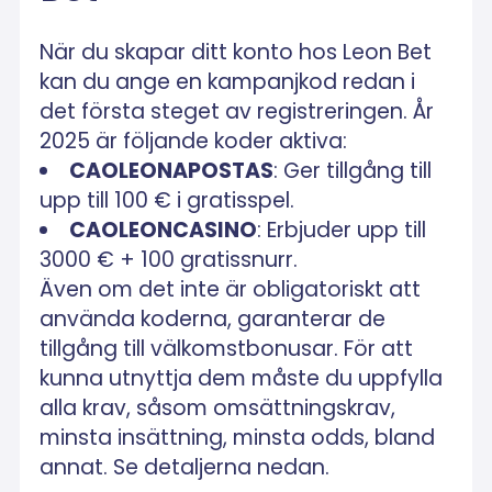
👉 Odds
👉 Marginal på 0%
När du skapar ditt konto hos Leon Bet
👉 Spelmarknader
kan du ange en kampanjkod redan i
👉 Statistikpanel
det första steget av registreringen. År
👉 Livebetting och livestreaming
2025 är följande koder aktiva:
👉 E-sport
CAOLEONAPOSTAS
: Ger tillgång till
🤝 Spel 24/7
upp till 100 € i gratisspel.
🚀 Utbetalning
CAOLEONCASINO
: Erbjuder upp till
👉 Leons vadslagningsverktyg
🔥 Leon Casino Online
3000 € + 100 gratissnurr.
🎰 Spelautomater
Även om det inte är obligatoriskt att
👉 Bordsspel
använda koderna, garanterar de
🎲 Live Casino
tillgång till välkomstbonusar. För att
🤗 Gratis kasinospel
kunna utnyttja dem måste du uppfylla
🤖 Programvaruleverantörer
alla krav, såsom omsättningskrav,
🛡️ Säkerhet och rykte
minsta insättning, minsta odds, bland
👉 Navigeringsverktyg på Casino
annat. Se detaljerna nedan.
Leon