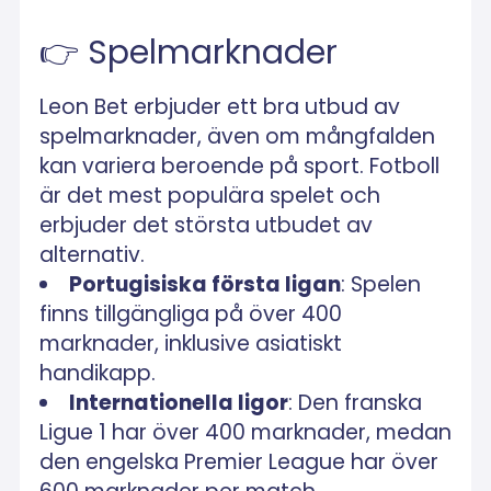
👉 Spelmarknader
Leon Bet erbjuder ett bra utbud av
spelmarknader, även om mångfalden
kan variera beroende på sport. Fotboll
är det mest populära spelet och
erbjuder det största utbudet av
alternativ.
Portugisiska första ligan
: Spelen
finns tillgängliga på över 400
marknader, inklusive asiatiskt
handikapp.
Internationella ligor
: Den franska
Ligue 1 har över 400 marknader, medan
den engelska Premier League har över