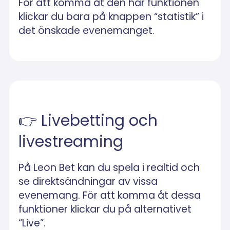
För att komma åt den här funktionen
klickar du bara på knappen “statistik” i
det önskade evenemanget.
👉 Livebetting och
livestreaming
På Leon Bet kan du spela i realtid och
se direktsändningar av vissa
evenemang. För att komma åt dessa
funktioner klickar du på alternativet
“Live”.