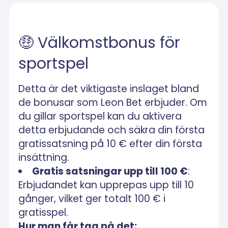
🤑 Välkomstbonus för
sportspel
Detta är det viktigaste inslaget bland
de bonusar som Leon Bet erbjuder. Om
du gillar sportspel kan du aktivera
detta erbjudande och säkra din första
gratissatsning på 10 € efter din första
insättning.
Gratis satsningar upp till 100 €
:
Erbjudandet kan upprepas upp till 10
gånger, vilket ger totalt 100 € i
gratisspel.
Hur man får tag på det: