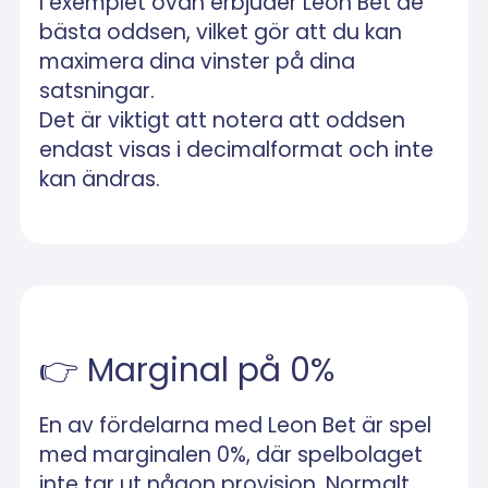
I exemplet ovan erbjuder Leon Bet de
bästa oddsen, vilket gör att du kan
maximera dina vinster på dina
satsningar.
Det är viktigt att notera att oddsen
endast visas i decimalformat och inte
kan ändras.
👉 Marginal på 0%
En av fördelarna med Leon Bet är spel
med marginalen 0%, där spelbolaget
inte tar ut någon provision. Normalt