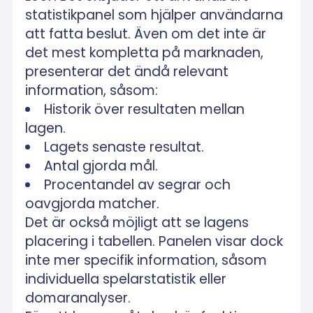
statistikpanel som hjälper användarna
att fatta beslut. Även om det inte är
det mest kompletta på marknaden,
presenterar det ändå relevant
information, såsom:
Historik över resultaten mellan
lagen.
Lagets senaste resultat.
Antal gjorda mål.
Procentandel av segrar och
oavgjorda matcher.
Det är också möjligt att se lagens
placering i tabellen. Panelen visar dock
inte mer specifik information, såsom
individuella spelarstatistik eller
domaranalyser.