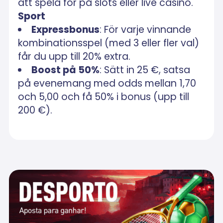
att spela för på slots eller live casino.
Sport
Expressbonus
: För varje vinnande
kombinationsspel (med 3 eller fler val)
får du upp till 20% extra.
Boost på 50%
: Sätt in 25 €, satsa
på evenemang med odds mellan 1,70
och 5,00 och få 50% i bonus (upp till
200 €).