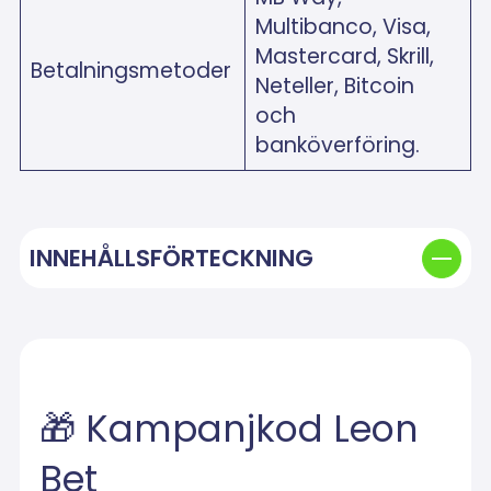
Multibanco, Visa,
Mastercard, Skrill,
Betalningsmetoder
Neteller, Bitcoin
och
banköverföring.
INNEHÅLLSFÖRTECKNING
🎁 Kampanjkod Leon Bet
🤩 Kampanjer och bonusar Leon Bet
🤑 Välkomstbonus för sportspel
💰 Välkomstbonus för kasino
🎁 Kampanjkod Leon
💪 Andra bonusar från Leon Bet
⚽ Leon Spel
Bet