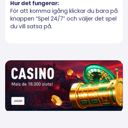
Hur det fungerar:
För att komma igång klickar du bara på
knappen “Spel 24/7” och väljer det spel
du vill satsa på.