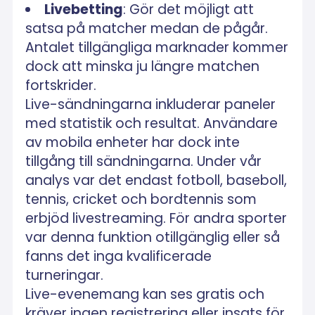
Livebetting
: Gör det möjligt att
satsa på matcher medan de pågår.
Antalet tillgängliga marknader kommer
dock att minska ju längre matchen
fortskrider.
Live-sändningarna inkluderar paneler
med statistik och resultat. Användare
av mobila enheter har dock inte
tillgång till sändningarna. Under vår
analys var det endast fotboll, baseboll,
tennis, cricket och bordtennis som
erbjöd livestreaming. För andra sporter
var denna funktion otillgänglig eller så
fanns det inga kvalificerade
turneringar.
Live-evenemang kan ses gratis och
kräver ingen registrering eller insats för