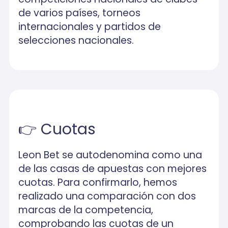
de varios países, torneos
internacionales y partidos de
selecciones nacionales.
👉 Cuotas
Leon Bet se autodenomina como una
de las casas de apuestas con mejores
cuotas. Para confirmarlo, hemos
realizado una comparación con dos
marcas de la competencia,
comprobando las cuotas de un