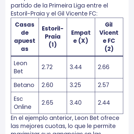
partido de la Primeira Liga entre el
Estoril-Praia y el Gil Vicente FC:
Casas
Gil
Estoril-
de
Empat
Vicent
Praia
apuest
e (X)
e FC
(1)
as
(2)
Leon
2.72
3.44
2.66
Bet
Betano
2.60
3.25
2.57
Esc
2.65
3.40
2.44
Online
En el ejemplo anterior, Leon Bet ofrece
las mejores cuotas, lo que le permite