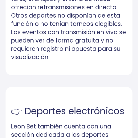
ofrecían retransmisiones en directo.
Otros deportes no disponían de esta
función o no tenían torneos elegibles.
Los eventos con transmisión en vivo se
pueden ver de forma gratuita y no
requieren registro ni apuesta para su
visualización.
👉 Deportes electrónicos
Leon Bet también cuenta con una
sección dedicada a los deportes