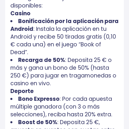
disponibles:
Casino
Bonificación por la aplicación para
Android
: Instala la aplicación en tu
Android y recibe 50 tiradas gratis (0,10
€ cada una) en el juego “Book of
Dead”.
Recarga de 50%
: Deposita 25 € o
más y gana un bono de 50% (hasta
250 €) para jugar en tragamonedas o
casino en vivo.
Deporte
Bono Expresso
: Por cada apuesta
múltiple ganadora (con 3 o más
selecciones), reciba hasta 20% extra.
Boost de 50%
: Deposita 25 €,