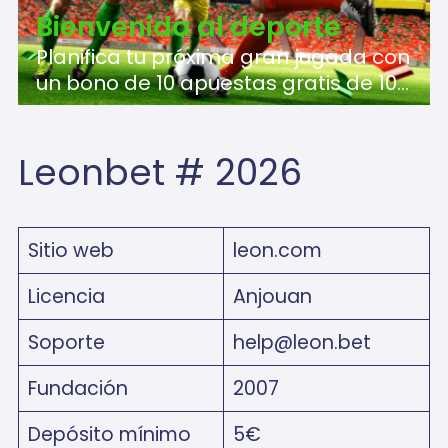
Bienvenida al deporte
Planifica tu próxima gran jugada con
un bono de 10 apuestas gratis de 10
€ cada una, ¡100 € en total!
Leonbet # 2026
Sitio web
leon.com
Licencia
Anjouan
Soporte
help@leon.bet
Fundación
2007
Depósito mínimo
5€