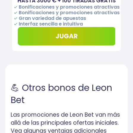
HASTA 3000 € + 100 TIRADAS GRATIS
Bonificaciones y promociones atractivas
Bonificaciones y promociones atractivas
Gran variedad de apuestas
Interfaz sencilla e intuitiva
JUGAR
💪 Otros bonos de Leon
Bet
Las promociones de Leon Bet van más
allá de las principales ofertas iniciales.
Vea algunas ventajas adicionales