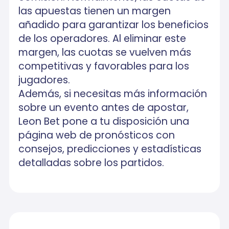
las apuestas tienen un margen
añadido para garantizar los beneficios
de los operadores. Al eliminar este
margen, las cuotas se vuelven más
competitivas y favorables para los
jugadores.
Además, si necesitas más información
sobre un evento antes de apostar,
Leon Bet pone a tu disposición una
página web de pronósticos con
consejos, predicciones y estadísticas
detalladas sobre los partidos.