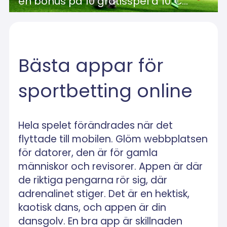
en bonus på 10 gratisspel à 10 €
vardera, totalt 100 €!
Bästa appar för
sportbetting online
Hela spelet förändrades när det
flyttade till mobilen. Glöm webbplatsen
för datorer, den är för gamla
människor och revisorer. Appen är där
de riktiga pengarna rör sig, där
adrenalinet stiger. Det är en hektisk,
kaotisk dans, och appen är din
dansgolv. En bra app är skillnaden