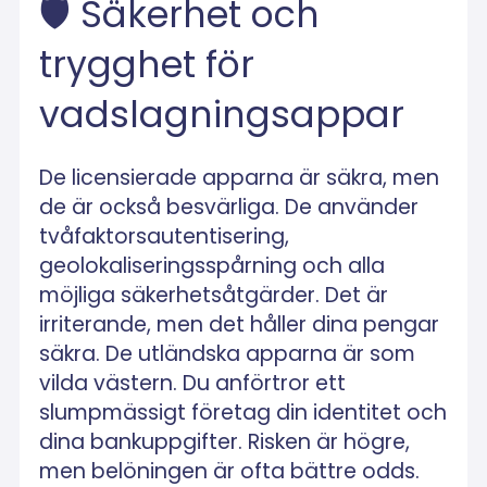
🛡️ Säkerhet och
trygghet för
vadslagningsappar
De licensierade apparna är säkra, men
de är också besvärliga. De använder
tvåfaktorsautentisering,
geolokaliseringsspårning och alla
möjliga säkerhetsåtgärder. Det är
irriterande, men det håller dina pengar
säkra. De utländska apparna är som
vilda västern. Du anförtror ett
slumpmässigt företag din identitet och
dina bankuppgifter. Risken är högre,
men belöningen är ofta bättre odds.