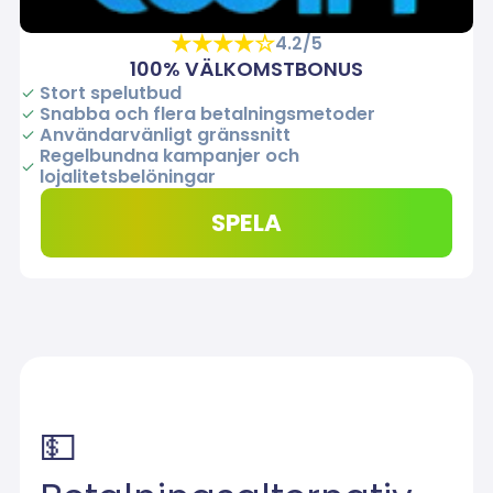
★
★
★
★
☆
4.2/5
100% VÄLKOMSTBONUS
Stort spelutbud
Snabba och flera betalningsmetoder
Användarvänligt gränssnitt
Regelbundna kampanjer och
lojalitetsbelöningar
SPELA
💵