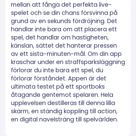
mellan att fånga det perfekta live-
spelet och se din chans försvinna på
grund av en sekunds fördröjning. Det
handlar inte bara om att placera ett
spel, det handlar om hastigheten,
känslan, sättet det hanterar pressen
av ett sista-minuten-mål. Om din app
kraschar under en straffsparksläggning
förlorar du inte bara ett spel, du
förlorar förståndet. Appen är det
ultimata testet på ett sportboks
åtagande gentemot spelaren. Hela
upplevelsen destilleras till denna lilla
skärm, en ständig koppling till action,
en digital navelsträng till spelvärlden.