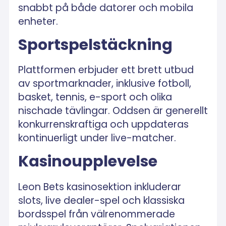
snabbt på både datorer och mobila
enheter.
Sportspelstäckning
Plattformen erbjuder ett brett utbud
av sportmarknader, inklusive fotboll,
basket, tennis, e-sport och olika
nischade tävlingar. Oddsen är generellt
konkurrenskraftiga och uppdateras
kontinuerligt under live-matcher.
Kasinoupplevelse
Leon Bets kasinosektion inkluderar
slots, live dealer-spel och klassiska
bordsspel från välrenommerade