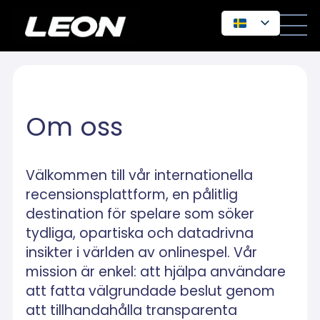
Om oss
Välkommen till vår internationella
recensionsplattform, en pålitlig
destination för spelare som söker
tydliga, opartiska och datadrivna
insikter i världen av onlinespel. Vår
mission är enkel: att hjälpa användare
att fatta välgrundade beslut genom
att tillhandahålla transparenta