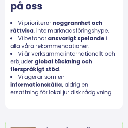
på oss
Vi prioriterar
noggrannhet och
rättvisa
, inte marknadsföringshype.
Vi betonar
ansvarigt spelande
i
alla våra rekommendationer.
Vi är verksamma internationellt och
erbjuder
global täckning och
flerspråkigt stöd
.
Vi agerar som en
informationskälla
, aldrig en
ersättning för lokal juridisk rådgivning.