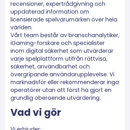
recensioner, expertrådgivning och
uppdaterad information om
licensierade spelvarumärken över hela
världen.
Vårt team består av branschanalytiker,
iGaming-forskare och specialister
inom digital säkerhet som utvärderar
varje spelplattform utifrån rättvisa,
säkerhet, användbarhet och
övergripande användarupplevelse. Vi
marknadsför eller rekommenderar inga
operatörer utan att först ha gjort en
grundlig oberoende utvärdering.
Vad vi gör
Vi erbjuder: