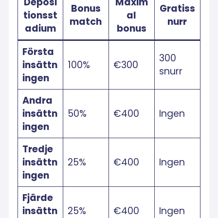
Deposi
Maxim
Bonus
Gratiss
tionsst
al
match
nurr
adium
bonus
Första
300
insättn
100%
€300
snurr
ingen
Andra
insättn
50%
€400
Ingen
ingen
Tredje
insättn
25%
€400
Ingen
ingen
Fjärde
insättn
25%
€400
Ingen