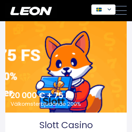
20 000 € + 75 FS
Välkomsterbjudande 200%
Slott Casino