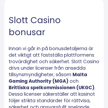
Slott Casino
bonusar
Innan vi går in på bonusdetaljerna är
det viktigt att fastställa plattformens
trovärdighet och säkerhet. Slott Casino
drivs under licenser från ansedda
tillsynsmyndigheter, såsom
Malta
Gaming Authority (MGA)
och
Brittiska spelkommissionen (UKGC)
.
Dessa licenser säkerställer att kasinot
följer strikta standarder för rättvisa,
säkerhet och ansvarsfullt spelande.