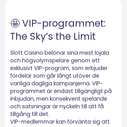
🤩 VIP-programmet:
The Sky’s the Limit
Slott Casino belönar sina mest lojala
och högvolymspelare genom ett
exklusivt VIP-program, som erbjuder
fördelar som går långt utöver de
vanliga dagliga kampanjerna. VIP-
programmet är endast tillgängligt på
inbjudan, men konsekvent spelande
och satsningar är nyckeln till att få
tillgång till det.
VIP-medlemmar kan förvänta sig att