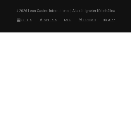
# 2026 Leon Casino International | Alla rättigheter förbehållna
🎰 SLOTS
🏅 SPORTS
MER
🎁 PROMO
📲 APP