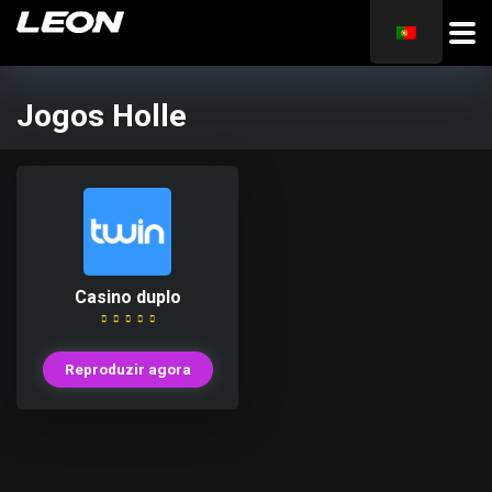
Jogos Holle
Casino duplo
Reproduzir agora