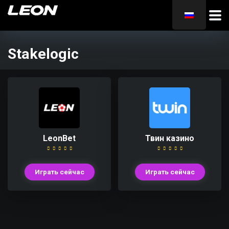
Stakelogic
LeonBet
Твин казино
Играть сейчас
Играть сейчас