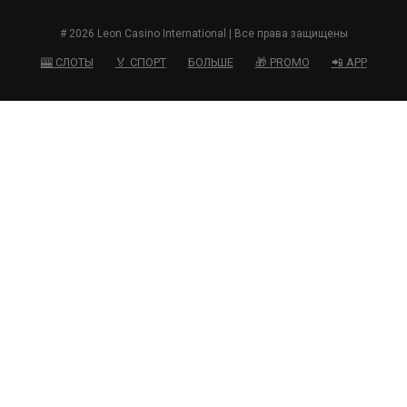
# 2026 Leon Casino International | Все права защищены
🎰 СЛОТЫ
🏅 СПОРТ
БОЛЬШЕ
🎁 PROMO
📲 APP