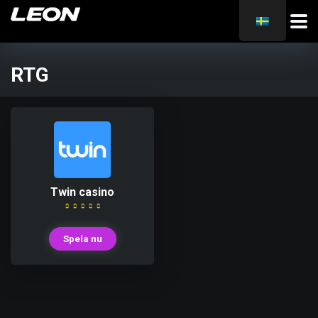
RTG
Twin casino
Spela nu