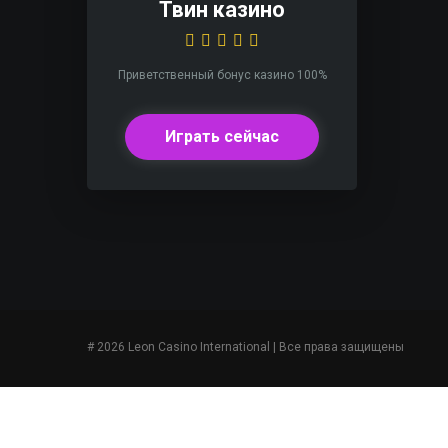
Твин казино
Приветственный бонус казино 100%
Играть сейчас
# 2026 Leon Casino International | Все права защищены