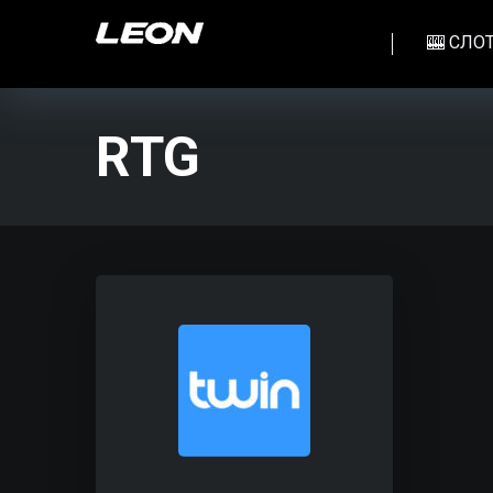
🎰 СЛО
RTG