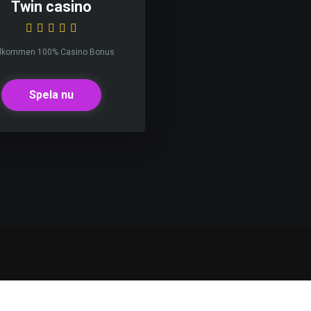
Twin casino
lkommen 100% Casino Bonus
Spela nu