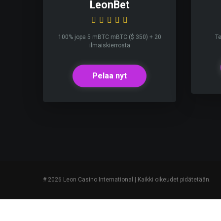
LeonBet
100% jopa 5 mBTC mBTC ($ 350) + 20
T
ilmaiskierrosta
Pelaa nyt
# 2026 Leon Casino International | Kaikki oikeudet pidätetään.