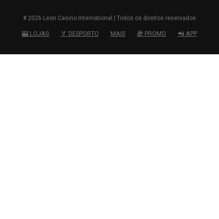
# 2026 Leon Casino International | Todos os direitos reservados
🎰 LOJAS
🏅 DESPORTO
MAIS
🎁 PROMO
📲 APP