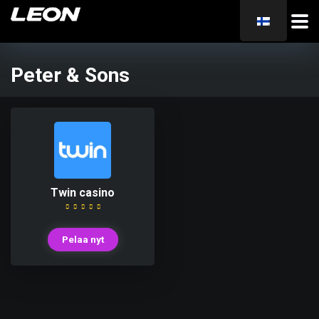
Peter & Sons
Twin casino
Pelaa nyt