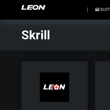
🎰 SLOT
Skrill