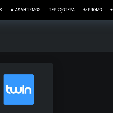
S
🏅 ΑΘΛΗΤΙΣΜΟΣ
ΠΕΡΙΣΣΟΤΕΡΑ
🎁 PROMO
