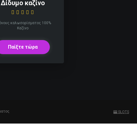
Δίδυμο καζίνο
όνους καλωσορίσματος 100%
Καζίνο
Παίξτε τώρα
ώματος
🎰 SLOTS