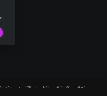
ino
RANURAS
🏅 DEPORTES
MÁS
🎁 PROMO
📲 APP