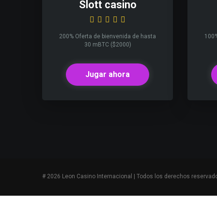
Slott casino
200% Oferta de bienvenida de hasta
100%
30 mBTC ($2000)
Jugar ahora
# 2026 Leon Casino Internacional | Todos los derechos reservad