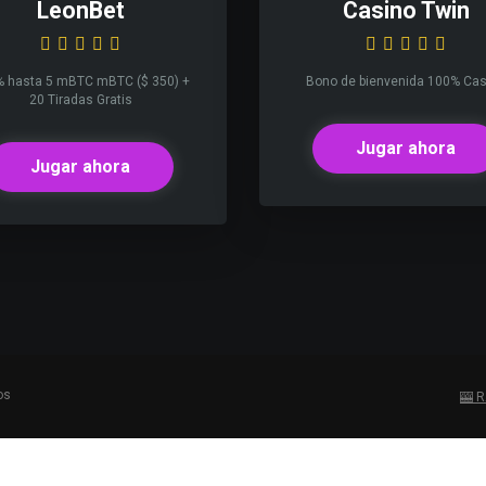
LeonBet
Casino Twin
 hasta 5 mBTC mBTC ($ 350) +
Bono de bienvenida 100% Cas
20 Tiradas Gratis
Jugar ahora
Jugar ahora
os
🎰 