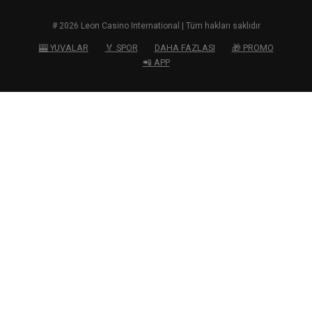
# 2026 Leon Casino International | Tüm hakları saklıdır
🎰 YUVALAR
🏅 SPOR
DAHA FAZLASI
🎁 PROMO
📲 APP