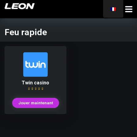
Feu rapide
Twin casino
Jouer maintenant