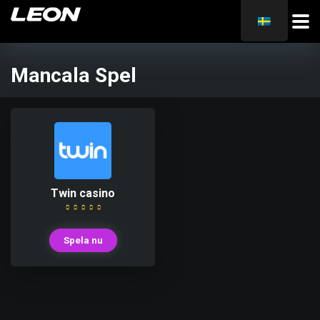
Mancala Spel
Twin casino
Spela nu