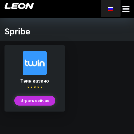
Spribe
Твин казино
Играть сейчас