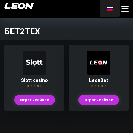
БЕТ2ТЕХ
Slott casino
LeonBet
Играть сейчас
Играть сейчас