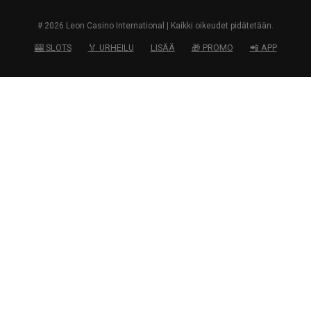
# 2026 Leon Casino International | Kaikki oikeudet pidätetään.
🎰 SLOTS
🏅 URHEILU
LISÄÄ
🎁 PROMO
📲 APP