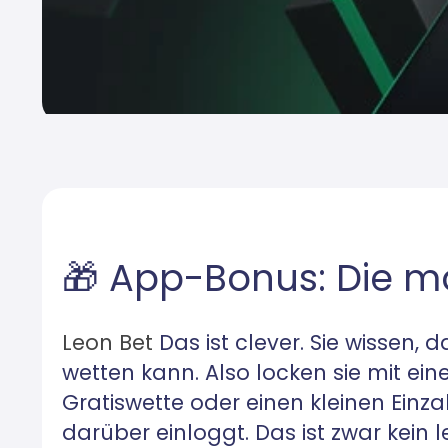
🎁 App-Bonus: Die mo
Leon Bet
Das ist clever. Sie wissen, 
wetten kann. Also locken sie mit ei
Gratiswette oder einen kleinen Ein
darüber einloggt. Das ist zwar kein 