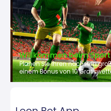
Willkommen beim Sport
Planen Sie Ihren nächsten groß
einem Bonus von 10 Gratiswett
jeweils 10 €, insgesamt 100 €!
Leon Bet App