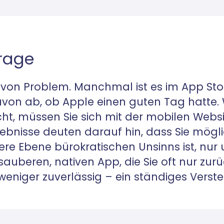
irage
rt von Problem. Manchmal ist es im App S
n ab, ob Apple einen guten Tag hatte. We
icht, müssen Sie sich mit der mobilen Web
rgebnisse deuten darauf hin, dass Sie mögl
 Ebene bürokratischen Unsinns ist, nur um
sauberen, nativen App, die Sie oft nur zur
eniger zuverlässig – ein ständiges Verstec