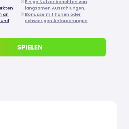
Einige Nutzer berichten von
ärkten
langsamen Auszahlungen.
n an
Bonusse mit hohen oder
 und
schwierigen Anforderungen
SPIELEN
illkommensbonus
nur einen, sondern drei Boni, um deine
maximieren!