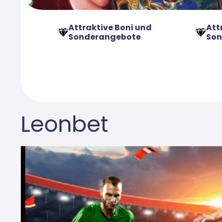
Attraktive Boni und
Att
Sonderangebote
Son
Leonbet