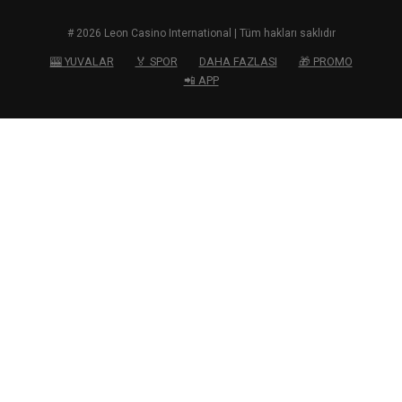
# 2026 Leon Casino International | Tüm hakları saklıdır
🎰 YUVALAR
🏅 SPOR
DAHA FAZLASI
🎁 PROMO
📲 APP