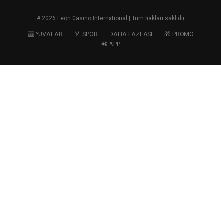
# 2026 Leon Casino International | Tüm hakları saklıdır
🎰 YUVALAR
🏅 SPOR
DAHA FAZLASI
🎁 PROMO
📲 APP