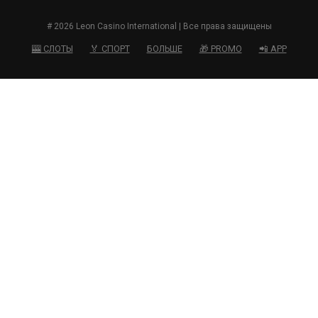
# 2026 Leon Casino International | Все права защищены
🎰 СЛОТЫ
🏅 СПОРТ
БОЛЬШЕ
🎁 PROMO
📲 APP