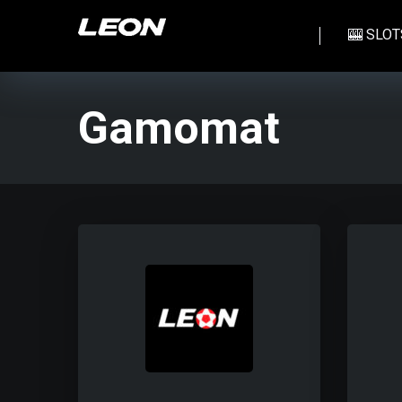
🎰 SLOT
Gamomat