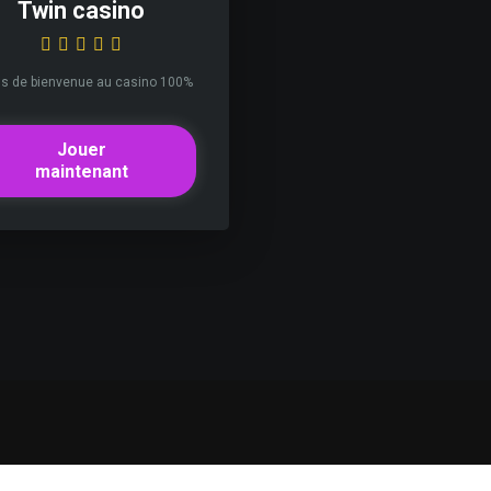
Twin casino
s de bienvenue au casino 100%
Jouer
maintenant