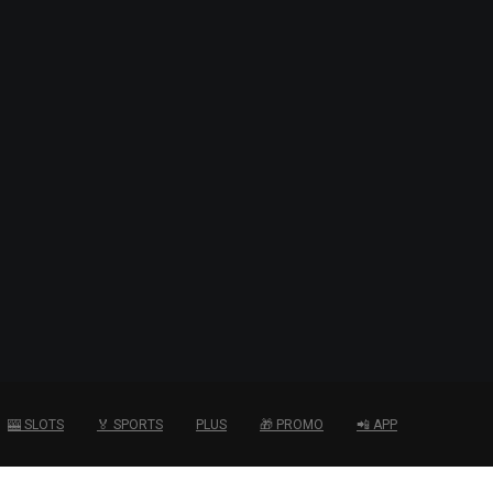
🎰 SLOTS
🏅 SPORTS
PLUS
🎁 PROMO
📲 APP