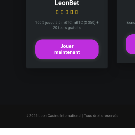
LeonBet
100% jusqu'à 5 mBTC mBTC ($ 350) +
Bonu
20 tours gratuits
Jouer
maintenant
# 2026 Leon Casino International | Tous droits réservés