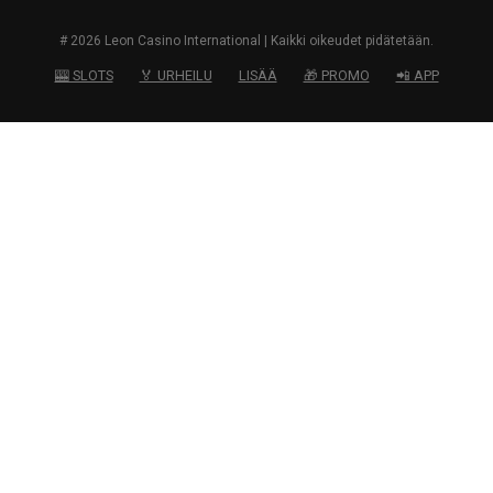
# 2026 Leon Casino International | Kaikki oikeudet pidätetään.
🎰 SLOTS
🏅 URHEILU
LISÄÄ
🎁 PROMO
📲 APP