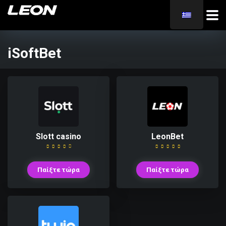
iSoftBet
Slott casino
LeonBet
Παίξτε τώρα
Παίξτε τώρα